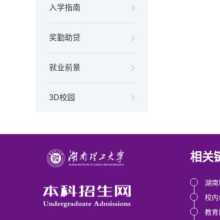
入学指南
奖勤助贷
就业前景
3D校园
相关
湖南
校内
教育