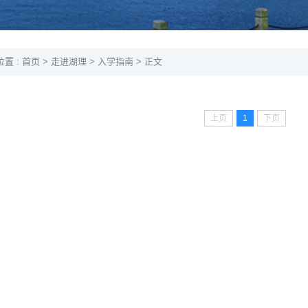
置 :
首页
>
走进湖理
>
入学指南
> 正文
上页
1
下页