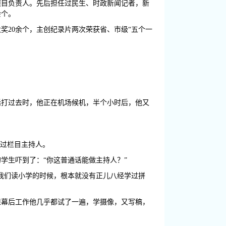
项目负责人。先后担任过民生、时政新闻记者，新
余个。
奖20余个，主创纪录片两次荣获省、市级“五个一
话打过去时，他正在机场候机，半个小时后，他又
任过栏目主持人。
学生吓到了：“你这普通话能做主持人？”
我们读小学的时候，根本就没有正儿八经学过拼
但幕后工作他几乎都试了一遍，学摄像，又写稿，