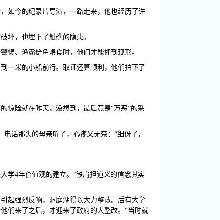
者，如今的纪录片导演，一路走来，他也经历了许
被破坏，也埋下了触礁的隐患。
松警惕、渔霸给鱼喂食时，他们才能抓到现形。
不到一米的小船前行。取证还算顺利，他们拍下了
的惊险就在昨天。没想到，最后竟是“万恶”的采
，电话那头的母亲听了，心疼又无奈：“细伢子，
大学4年价值观的建立。“铁肩担道义的信念其实
，引起强烈反响，洞庭湖得以大力整改。后有大学
他们来了之后，才迎来了政府的大整改。“当时就