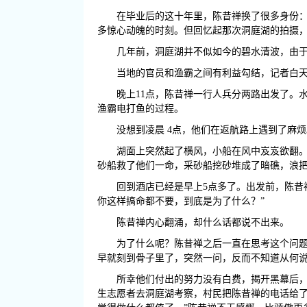
在毕业后的这十年里，陈昔禅换了很多身份
多惊心动魄的时刻。但回忆起那次洞庭湖的拍摄
几年前，洞庭湖并不似如今的碧水清波，由
当地的官员和渔霸之间有利益勾结，记者白
晚上11点，陈昔禅一行人兵分两路出发了。
渔霸电打鱼的过程。
没想到凌晨 4点，他们在返航路上遇到了麻烦
湖面上突然起了横风，小船在风中岌岌欲翻。
砂船救了他们一命，采砂船挖砂堆成了暗礁，浪
回到酒店已经是早上5点多了。出发前，陈昔
你这样搞命都不要，到底是为了什么？”
陈昔禅内心翻涌，却什么话都说不出来。
为了什么呢？陈昔禅之后一直在思考这个问题
早就刻到骨子里了，突然一问，反而不知道从何说
所幸他们付出的努力没有白费，揭开黑幕后
生志愿者去洞庭湖考察，村民把陈昔禅的电话给了