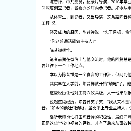
陈昔禅，中共党员，纪录片导演，2010年
闻深度调查记者，省委办公厅内参记者。如今从事
从体育生，到记者，又当导演，这条路陈昔禅
工程”奖。
谈及成功的原因，陈昔禅说，“忠于目标，像
“你这普通话能做主持人?”
陈昔禅很忙。
笔者前期在微信上与他交流时，他的回复总是
要赶往下一个工作地点。
本以为陈昔禅是一个寡言的工作狂，但问到他
其实早在大学前，陈昔禅就开始“触电”了，
这些经历让他对主持兴致高涨，大一他果断报
说起这段经历，陈昔禅笑了笑：“我从来不觉
音。”如今的他吐词清晰，虽比不上专业主持人，
潘昕老师也怕打击陈昔禅的积极性，最终同
正是这些学校电视台的磨练，才有了后来从事各