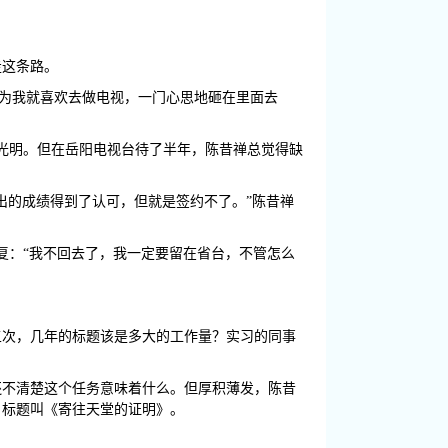
走这条路。
因为我就喜欢去做电视，一门心思地砸在里面去
片光明。但在岳阳电视台待了半年，陈昔禅总觉得缺
做出的成绩得到了认可，但就是签约不了。”陈昔禅
复：“我不回去了，我一定要留在省台，不管怎么
五次，几年的标题该是多大的工作量？实习的同事
还不清楚这个任务意味着什么。但厚积薄发，陈昔
，标题叫《寄往天堂的证明》。