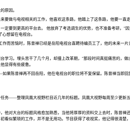
大的原因。
未来要做与电视相关的工作，他喜欢这条路，他踏上了这条路，他要一直
一定要到更高的平台去。 他放弃了考选调生的优势，也不准备考研，“
铁了心想留在电视台。
为找工作而苦恼时，陈昔禅已经是岳阳电视台直聘待编员工了，他的未来一
南电视台学习。埋头苦干了几个月，却撞上改革期，“那段时间真挺痛苦的，
让他显得有些疲惫。
话——如果陈昔禅再不回岳阳，他在电视台的职位将不复保留。陈昔禅当即回
个任务——整理凤凰大视野栏目近几年的标题。凤凰大视野每周至少更新
中，他对大台的标题风格愈加熟悉，当他将厚厚的资料交上去时，陈昔禅
当初看似繁琐的工作，并不是无用功。节目获得了收视奖，他记得很清楚