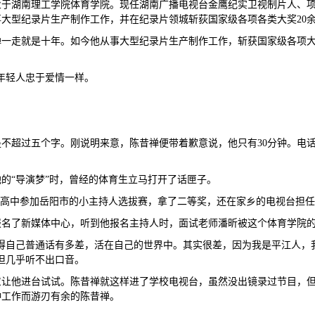
毕业于湖南理工学院体育学院。现任湖南广播电视台金鹰纪实卫视制片人、
大型纪录片生产制作工作，并在纪录片领城斩荻国家级各项各类大奖20
一走就是十年。如今他从事大型纪录片生产制作工作，斩获国家级各项大
年轻人忠于爱情一样。
不超过五个字。刚说明来意，陈昔禅便带着歉意说，他只有30分钟。电
的“导演梦”时，曾经的体育生立马打开了话匣子。
他高中参加岳阳市的小主持人选拔赛，拿了二等奖，还在家乡的电视台担
名了新媒体中心，听到他报名主持人时，面试老师潘昕被这个体育学院的
得自己普通话有多差，活在自己的世界中。其实很差，因为我是平江人，
但几乎听不出口音。
意让他进台试试。陈昔禅就这样进了学校电视台，虽然没出镜录过节目，
种工作而游刃有余的陈昔禅。