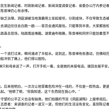
：民生新闻记者、时政新闻记者、新闻深度调查记者、省委办公厅内参记
，陈昔禅仍心有余悸。
于缺乏治理，洞庭湖被当地渔霸用土垒起堤坝，分割成块，不仅导致生态
天去湖边往往会白跑一趟——官员会通风报信。只能等到半夜，大家都放
水路直击现场，陆路围追堵截。湖里遍布暗礁，陈昔禅和同伴只能划着宽
。
一个浪打过来，瞬间涌进了半船水。说到这，陈昔禅有些激动，仿佛经历
把船冲到了礁上，他们得以脱险。
禅只和母亲说了一声，打开手机一看，全是她的未接电话。拨回去报平安
。后来他明白，一次次让他冒着危险冲在一线的，不仅是一腔热血，更是
起。”他顿了顿，“但我知道，这个东西就在我心中。”
，守望的公平正义也没有缺席。他们拍摄的节目《洞庭湖殇》上报参阅后
志愿者：来调查的记者一波又一波，但他们的生活没有变化，直到陈记者