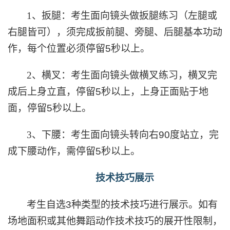
1
、扳腿：考生面向镜头做扳腿练习（左腿或
右腿皆可），须完成扳前腿、旁腿、后腿基本功动
作，每个位置必须停留
5
秒以上。
2
、横叉：考生面向镜头做横叉练习，横叉完
成后上身立直，停留
5
秒以上，上身正面贴于地
面，停留
5
秒以上。
3
、下腰：考生面向镜头转向右
90
度站立，完
成下腰动作，需停留
5
秒以上。
技术技巧展示
考生自选
3
种类型的技术技巧进行展示。如有
场地面积或其他舞蹈动作技术技巧的展开性限制，